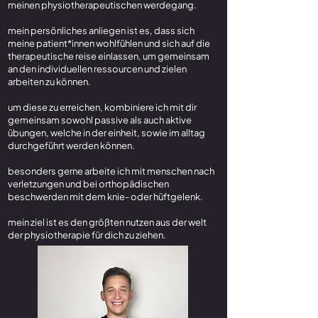
meinen physiotherapeutischen werdegang.
mein persönliches anliegen ist es, dass sich
meine patient*innen wohlfühlen und sich auf die
therapeutische reise einlassen, um gemeinsam
an den individuellen ressourcen und zielen
arbeiten zu können.
um diese zu erreichen, kombiniere ich mit dir
gemeinsam sowohl passive als auch aktive
übungen, welche in der einheit, sowie im alltag
durchgeführt werden können.
besonders gerne arbeite ich mit menschen nach
verletzungen und bei orthopädischen
beschwerden mit dem knie- oder hüftgelenk.
mein ziel ist es den größten nutzen aus der welt
der physiotherapie für dich zu ziehen.