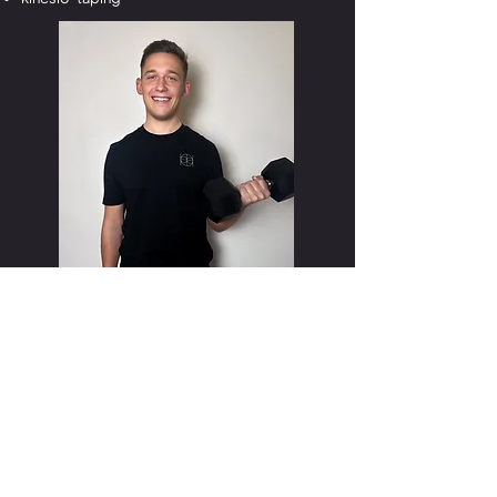
beruflicher werdegang als
physiotherapeut:
2026-: gruppenpraxis bewegt.dich