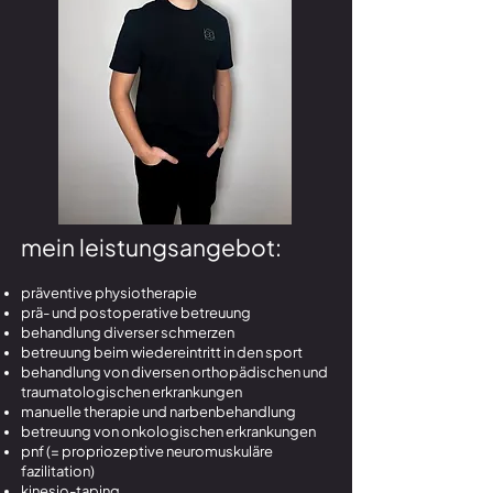
mein leistungsangebot:
präventive physiotherapie
prä- und postoperative betreuung
behandlung diverser schmerzen
betreuung beim wiedereintritt in den sport
behandlung von diversen orthopädischen und
traumatologischen erkrankungen
manuelle therapie und narbenbehandlung
betreuung von onkologischen erkrankungen
pnf (= propriozeptive neuromuskuläre
fazilitation)
kinesio-taping