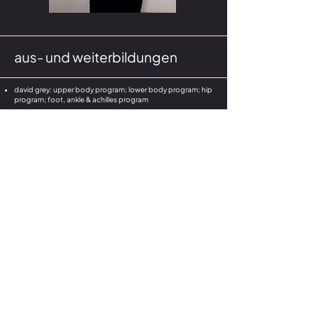
aus- und weiterbildungen
​david grey: upper body program; lower body program; hip
program; foot, ankle & achilles program
adam meakins: painful shoulder
dr. krenek: atemtherapie basiskurs & aufbaukurs
schwerpunkte: ortho / trauma / sport / pulmo
beruflicher werdegang als
physiotherapeut:
seit 2020: abschluss fh camps wien physiotherapie
2008: abschluss dgkp akademie - danach diverse anstellungen
und fortbildungen als krankenpfleger
0676 / 346 25 28
kontakt@bewegt-dich.at