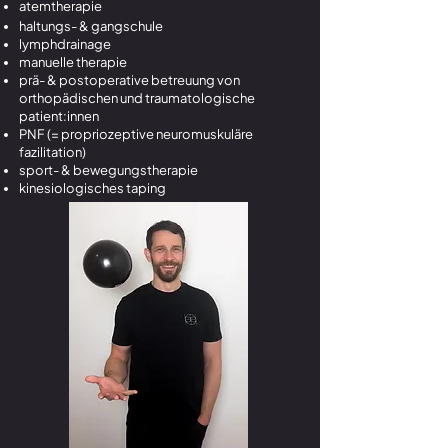
atemtherapie
haltungs- & gangschule
lymphdrainage
manuelle therapie
prä- & postoperative betreuung von
orthopädischen und traumatologische
patient:innen
PNF (= propriozeptive neuromuskuläre
fazilitation)
sport- & bewegungstherapie
kinesiologisches taping