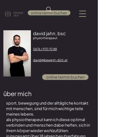
online termin buchen
david jahn, bsc
physiotherapeut
0676 / 970 70 88
david@bewegt-dich.at
online termin buchen
über mich
sport, bewegung und der alltägliche kontakt
mit menschen, sind für mich wichtige teile
meines lebens.
als physiotherapeut kann ich diese optimal
verbinden und menschen dabei helfen, sich in
ihrem körper wieder wohlzufühlen.
in insgesamt über 18 jahren berufserfahrung,