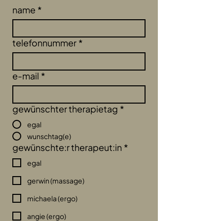
name
*
telefonnummer
*
e-mail
*
gewünschter therapietag
*
egal
wunschtag(e)
gewünschte:r therapeut:in
*
egal
gerwin (massage)
michaela (ergo)
angie (ergo)