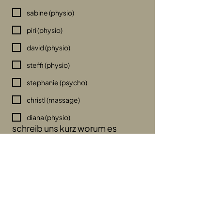
sabine (physio)
piri (physio)
david (physio)
steffi (physio)
stephanie (psycho)
christl (massage)
diana (physio)
schreib uns kurz worum es
geht...
*
Absenden